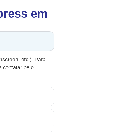
xpress em
hscreen, etc.). Para
s contatar pelo