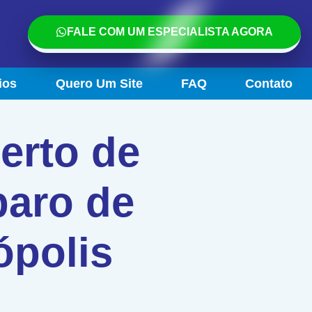
FALE COM UM ESPECIALISTA AGORA
ios
Quero Um Site
FAQ
Contato
erto de
paro de
ópolis