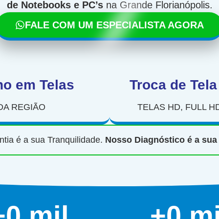
de Notebooks e PC’s
na Grande Florianópolis.
FALE COM UM ESPECIALISTA AGORA
no em Telas
Troca de Tela
DA REGIÃO
TELAS HD, FULL H
tia é a sua Tranquilidade.
Nosso Diagnóstico é a sua
+
0
 mil
+
0
 m